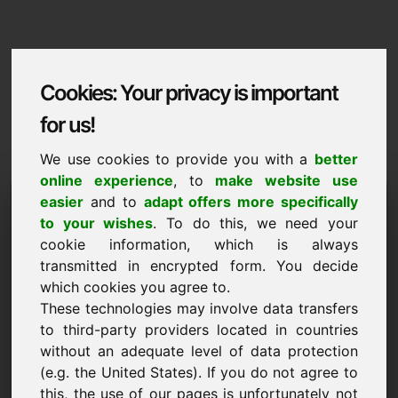
Cookies: Your privacy is important
for us!
We use cookies to provide you with a
better
online experience
, to
make website use
Domaininformation
easier
and to
adapt offers more specifically
to your wishes
. To do this, we need your
Domaininformation | Polski
cookie information, which is always
transmitted in encrypted form. You decide
Cena promocyjna: 2.000,00 Euro (bez VAT)
which cookies you agree to.
NOWE
These technologies may involve data transfers
Odkryj więcej atrakcyjnych domen na Find-Your-
to third-party providers located in countries
Domain.eu
odkryj ->
without an adequate level of data protection
(e.g. the United States). If you do not agree to
this, the use of our pages is unfortunately not